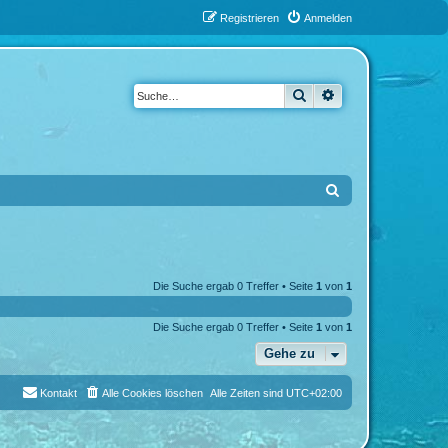
Registrieren
Anmelden
Suche
Erweiterte Suche
S
u
c
h
Die Suche ergab 0 Treffer • Seite
1
von
1
e
Die Suche ergab 0 Treffer • Seite
1
von
1
Gehe zu
Kontakt
Alle Cookies löschen
Alle Zeiten sind
UTC+02:00