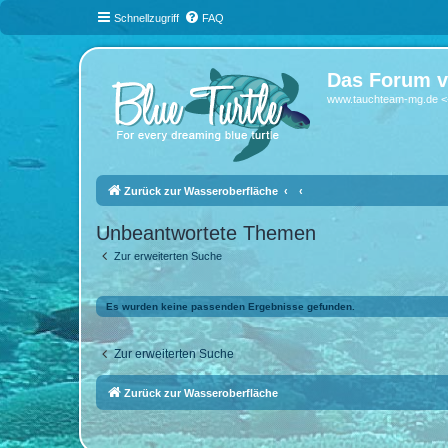
Schnellzugriff
FAQ
Das Forum v
www.tauchteam-mg.de <-
Zurück zur Wasseroberfläche
Unbeantwortete Themen
Zur erweiterten Suche
Es wurden keine passenden Ergebnisse gefunden.
Zur erweiterten Suche
Zurück zur Wasseroberfläche