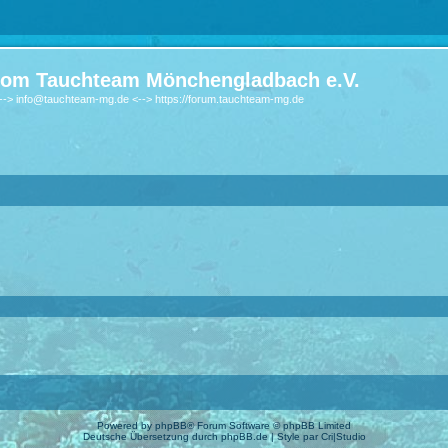
om Tauchteam Mönchengladbach e.V.
-> info@tauchteam-mg.de <--> https://forum.tauchteam-mg.de
Powered by
phpBB
® Forum Software © phpBB Limited
Deutsche Übersetzung durch
phpBB.de
| Style par
Cri|Studio