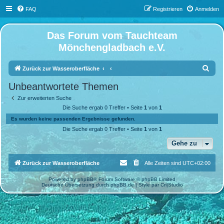
FAQ
Registrieren
Anmelden
Das Forum vom Tauchteam
Mönchengladbach e.V.
S
Zurück zur Wasseroberfläche
u
Unbeantwortete Themen
c
Zur erweiterten Suche
h
Die Suche ergab 0 Treffer • Seite
1
von
1
e
Es wurden keine passenden Ergebnisse gefunden.
Die Suche ergab 0 Treffer • Seite
1
von
1
Gehe zu
Zurück zur Wasseroberfläche
Alle Zeiten sind
UTC+02:00
Powered by
phpBB
® Forum Software © phpBB Limited
Deutsche Übersetzung durch
phpBB.de
| Style par
Cri|Studio