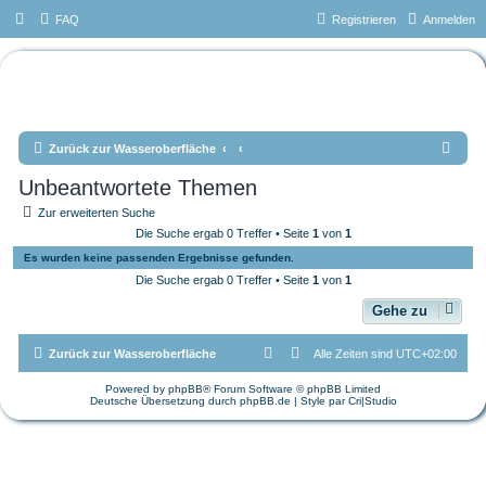
FAQ
Registrieren
Anmelden
Das Forum vom Tauchteam
Mönchengladbach e.V.
S
Zurück zur Wasseroberfläche
u
Unbeantwortete Themen
c
Zur erweiterten Suche
h
Die Suche ergab 0 Treffer • Seite
1
von
1
e
Es wurden keine passenden Ergebnisse gefunden.
Die Suche ergab 0 Treffer • Seite
1
von
1
Gehe zu
Zurück zur Wasseroberfläche
Alle Zeiten sind
UTC+02:00
Powered by
phpBB
® Forum Software © phpBB Limited
Deutsche Übersetzung durch
phpBB.de
| Style par
Cri|Studio