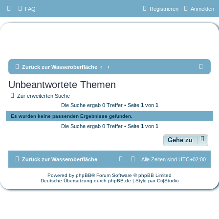
FAQ
Registrieren
Anmelden
Das Forum vom Tauchteam
Mönchengladbach e.V.
S
Zurück zur Wasseroberfläche
u
Unbeantwortete Themen
c
Zur erweiterten Suche
h
Die Suche ergab 0 Treffer • Seite
1
von
1
e
Es wurden keine passenden Ergebnisse gefunden.
Die Suche ergab 0 Treffer • Seite
1
von
1
Gehe zu
Zurück zur Wasseroberfläche
Alle Zeiten sind
UTC+02:00
Powered by
phpBB
® Forum Software © phpBB Limited
Deutsche Übersetzung durch
phpBB.de
| Style par
Cri|Studio