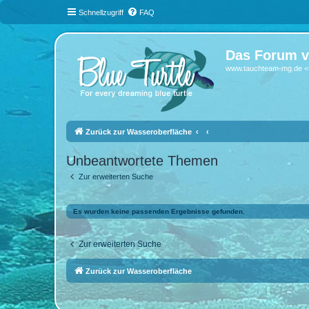
Schnellzugriff
FAQ
Das Forum v
www.tauchteam-mg.de <-
Zurück zur Wasseroberfläche
Unbeantwortete Themen
Zur erweiterten Suche
Es wurden keine passenden Ergebnisse gefunden.
Zur erweiterten Suche
Zurück zur Wasseroberfläche