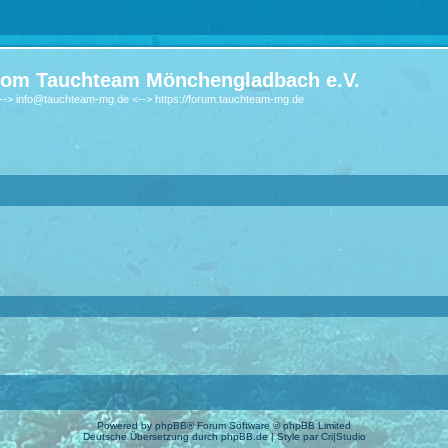
om Tauchteam Mönchengladbach e.V.
-> info@tauchteam-mg.de <--> https://forum.tauchteam-mg.de
Powered by
phpBB
® Forum Software © phpBB Limited
Deutsche Übersetzung durch
phpBB.de
| Style par
Cri|Studio