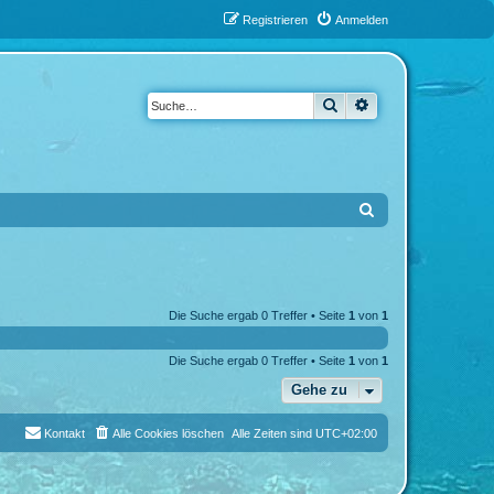
Registrieren
Anmelden
Suche
Erweiterte Suche
S
u
c
h
Die Suche ergab 0 Treffer • Seite
1
von
1
e
Die Suche ergab 0 Treffer • Seite
1
von
1
Gehe zu
Kontakt
Alle Cookies löschen
Alle Zeiten sind
UTC+02:00