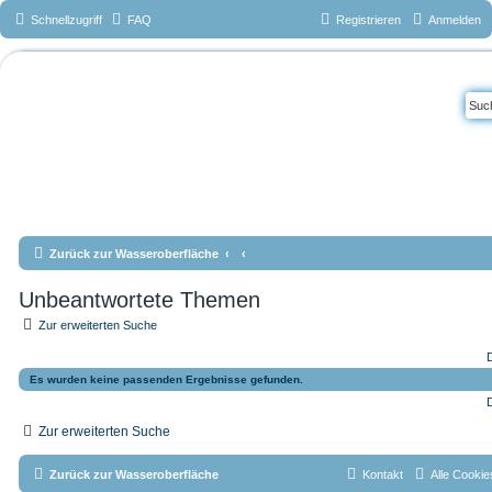
Schnellzugriff
FAQ
Registrieren
Anmelden
Das Forum vom
Tauchteam
Mönchengladbac
h e.V.
www.tauchteam-mg.de <-->
info@tauchteam-mg.de <--> https://forum.tauchteam-mg.de
Zurück zur Wasseroberfläche
Unbeantwortete Themen
Zur erweiterten Suche
D
Es wurden keine passenden Ergebnisse gefunden.
D
Zur erweiterten Suche
Zurück zur Wasseroberfläche
Kontakt
Alle Cookie