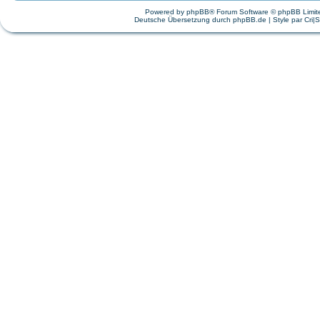
Powered by
phpBB
® Forum Software © phpBB Limit
Deutsche Übersetzung durch
phpBB.de
| Style par
Cri|