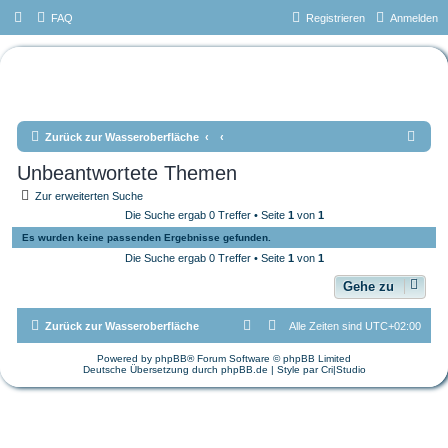
FAQ
Registrieren
Anmelden
Das Forum vom Tauchteam
Mönchengladbach e.V.
S
Zurück zur Wasseroberfläche
u
Unbeantwortete Themen
c
Zur erweiterten Suche
h
Die Suche ergab 0 Treffer • Seite
1
von
1
e
Es wurden keine passenden Ergebnisse gefunden.
Die Suche ergab 0 Treffer • Seite
1
von
1
Gehe zu
Zurück zur Wasseroberfläche
Alle Zeiten sind
UTC+02:00
Powered by
phpBB
® Forum Software © phpBB Limited
Deutsche Übersetzung durch
phpBB.de
| Style par
Cri|Studio