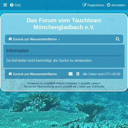
FAQ
Registrieren
Anmelden
Das Forum vom Tauchteam
Mönchengladbach e.V.
S
Zurück zur Wasseroberfläche
u
Information
c
h
Du bist leider nicht berechtigt, die Suche zu verwenden.
e
Zurück zur Wasseroberfläche
Alle Zeiten sind
UTC+02:00
Powered by
phpBB
® Forum Software © phpBB Limited
Deutsche Übersetzung durch
phpBB.de
| Style par
Cri|Studio