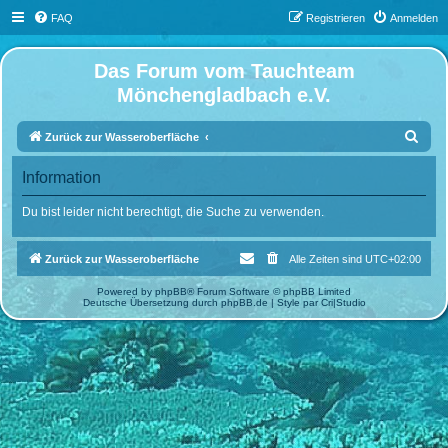
FAQ
Registrieren
Anmelden
Das Forum vom Tauchteam
Mönchengladbach e.V.
S
Zurück zur Wasseroberfläche
u
Information
c
h
Du bist leider nicht berechtigt, die Suche zu verwenden.
e
Zurück zur Wasseroberfläche
Alle Zeiten sind
UTC+02:00
Powered by
phpBB
® Forum Software © phpBB Limited
Deutsche Übersetzung durch
phpBB.de
| Style par
Cri|Studio