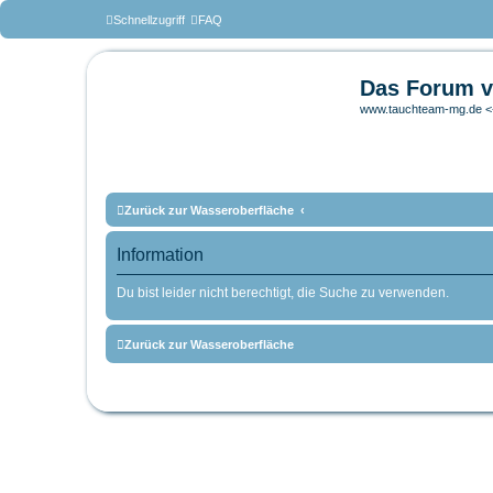
Schnellzugriff
FAQ
Das Forum v
www.tauchteam-mg.de <-
Zurück zur Wasseroberfläche
Information
Du bist leider nicht berechtigt, die Suche zu verwenden.
Zurück zur Wasseroberfläche