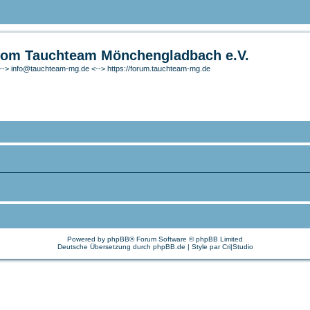
om Tauchteam Mönchengladbach e.V.
-> info@tauchteam-mg.de <--> https://forum.tauchteam-mg.de
Powered by
phpBB
® Forum Software © phpBB Limited
Deutsche Übersetzung durch
phpBB.de
| Style par
Cri|Studio