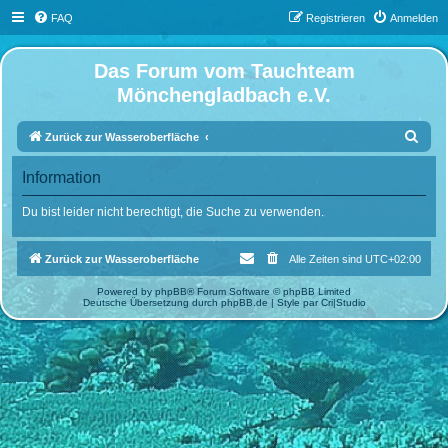
FAQ
Registrieren
Anmelden
Das Forum vom Tauchteam
Mönchengladbach e.V.
S
Zurück zur Wasseroberfläche
u
Information
c
h
Du bist leider nicht berechtigt, die Suche zu verwenden.
e
Zurück zur Wasseroberfläche
Alle Zeiten sind
UTC+02:00
Powered by
phpBB
® Forum Software © phpBB Limited
Deutsche Übersetzung durch
phpBB.de
| Style par
Cri|Studio