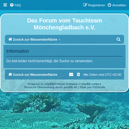
FAQ
Registrieren
Anmelden
Das Forum vom Tauchteam
Mönchengladbach e.V.
S
Zurück zur Wasseroberfläche
u
Information
c
h
Du bist leider nicht berechtigt, die Suche zu verwenden.
e
Zurück zur Wasseroberfläche
Alle Zeiten sind
UTC+02:00
Powered by
phpBB
® Forum Software © phpBB Limited
Deutsche Übersetzung durch
phpBB.de
| Style par
Cri|Studio