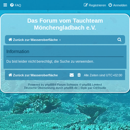
FAQ
Registrieren
Anmelden
Das Forum vom Tauchteam
Mönchengladbach e.V.
S
Zurück zur Wasseroberfläche
u
Information
c
h
Du bist leider nicht berechtigt, die Suche zu verwenden.
e
Zurück zur Wasseroberfläche
Alle Zeiten sind
UTC+02:00
Powered by
phpBB
® Forum Software © phpBB Limited
Deutsche Übersetzung durch
phpBB.de
| Style par
Cri|Studio