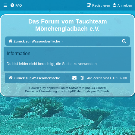
FAQ
Registrieren
Anmelden
Das Forum vom Tauchteam
Mönchengladbach e.V.
S
Zurück zur Wasseroberfläche
u
Information
c
h
Du bist leider nicht berechtigt, die Suche zu verwenden.
e
Zurück zur Wasseroberfläche
Alle Zeiten sind
UTC+02:00
Powered by
phpBB
® Forum Software © phpBB Limited
Deutsche Übersetzung durch
phpBB.de
| Style par
Cri|Studio