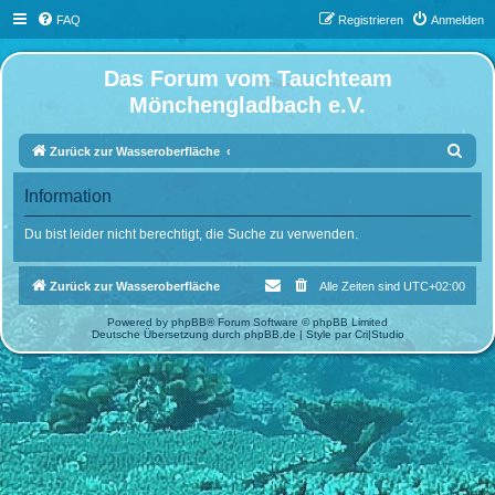
FAQ
Registrieren
Anmelden
Das Forum vom Tauchteam
Mönchengladbach e.V.
S
Zurück zur Wasseroberfläche
u
Information
c
h
Du bist leider nicht berechtigt, die Suche zu verwenden.
e
Zurück zur Wasseroberfläche
Alle Zeiten sind
UTC+02:00
Powered by
phpBB
® Forum Software © phpBB Limited
Deutsche Übersetzung durch
phpBB.de
| Style par
Cri|Studio