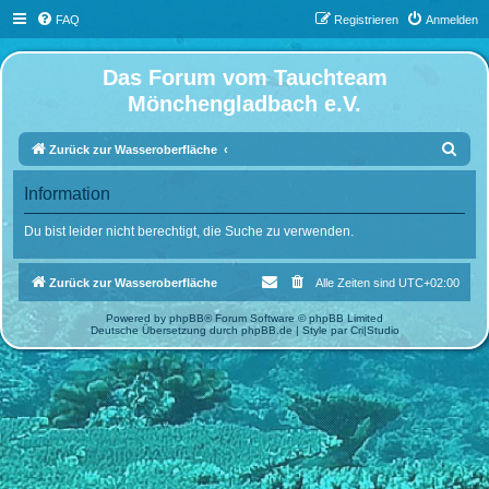
FAQ
Registrieren
Anmelden
Das Forum vom Tauchteam
Mönchengladbach e.V.
S
Zurück zur Wasseroberfläche
u
Information
c
h
Du bist leider nicht berechtigt, die Suche zu verwenden.
e
Zurück zur Wasseroberfläche
Alle Zeiten sind
UTC+02:00
Powered by
phpBB
® Forum Software © phpBB Limited
Deutsche Übersetzung durch
phpBB.de
| Style par
Cri|Studio