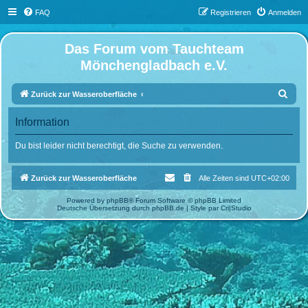
FAQ
Registrieren
Anmelden
Das Forum vom Tauchteam
Mönchengladbach e.V.
S
Zurück zur Wasseroberfläche
u
Information
c
h
Du bist leider nicht berechtigt, die Suche zu verwenden.
e
Zurück zur Wasseroberfläche
Alle Zeiten sind
UTC+02:00
Powered by
phpBB
® Forum Software © phpBB Limited
Deutsche Übersetzung durch
phpBB.de
| Style par
Cri|Studio