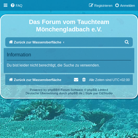
FAQ
Registrieren
Anmelden
Das Forum vom Tauchteam
Mönchengladbach e.V.
S
Zurück zur Wasseroberfläche
u
Information
c
h
Du bist leider nicht berechtigt, die Suche zu verwenden.
e
Zurück zur Wasseroberfläche
Alle Zeiten sind
UTC+02:00
Powered by
phpBB
® Forum Software © phpBB Limited
Deutsche Übersetzung durch
phpBB.de
| Style par
Cri|Studio