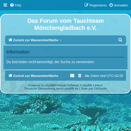
FAQ
Registrieren
Anmelden
Das Forum vom Tauchteam
Mönchengladbach e.V.
S
Zurück zur Wasseroberfläche
u
Information
c
h
Du bist leider nicht berechtigt, die Suche zu verwenden.
e
Zurück zur Wasseroberfläche
Alle Zeiten sind
UTC+02:00
Powered by
phpBB
® Forum Software © phpBB Limited
Deutsche Übersetzung durch
phpBB.de
| Style par
Cri|Studio