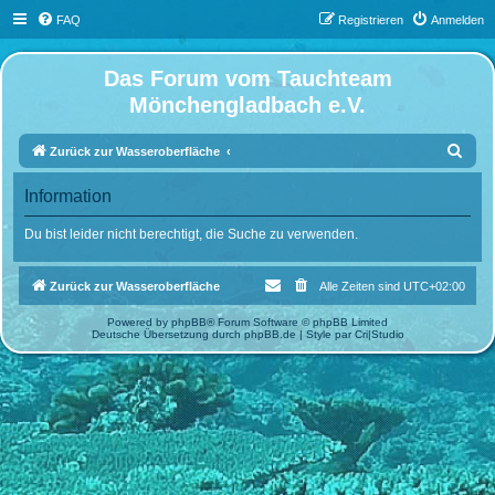
FAQ
Registrieren
Anmelden
Das Forum vom Tauchteam
Mönchengladbach e.V.
S
Zurück zur Wasseroberfläche
u
Information
c
h
Du bist leider nicht berechtigt, die Suche zu verwenden.
e
Zurück zur Wasseroberfläche
Alle Zeiten sind
UTC+02:00
Powered by
phpBB
® Forum Software © phpBB Limited
Deutsche Übersetzung durch
phpBB.de
| Style par
Cri|Studio