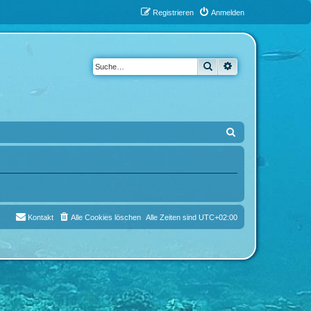
Registrieren
Anmelden
Suche
Erweiterte Suche
S
u
c
h
e
Kontakt
Alle Cookies löschen
Alle Zeiten sind
UTC+02:00