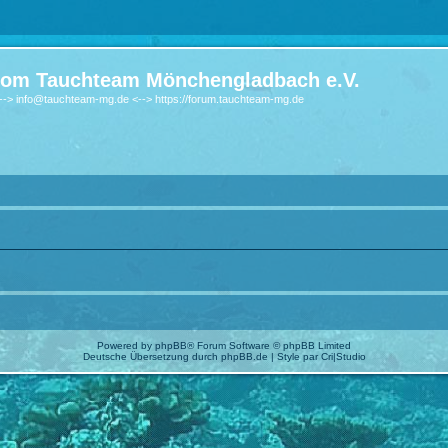
om Tauchteam Mönchengladbach e.V.
-> info@tauchteam-mg.de <--> https://forum.tauchteam-mg.de
Powered by
phpBB
® Forum Software © phpBB Limited
Deutsche Übersetzung durch
phpBB.de
| Style par
Cri|Studio