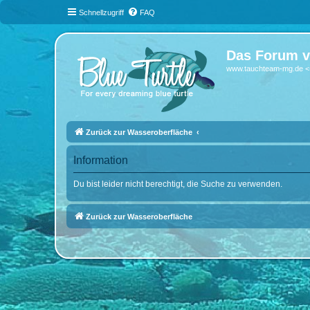
Schnellzugriff
FAQ
Das Forum v
www.tauchteam-mg.de <-
Zurück zur Wasseroberfläche
Information
Du bist leider nicht berechtigt, die Suche zu verwenden.
Zurück zur Wasseroberfläche