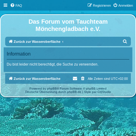
FAQ
Registrieren
Anmelden
Das Forum vom Tauchteam
Mönchengladbach e.V.
S
Zurück zur Wasseroberfläche
u
Information
c
h
Du bist leider nicht berechtigt, die Suche zu verwenden.
e
Zurück zur Wasseroberfläche
Alle Zeiten sind
UTC+02:00
Powered by
phpBB
® Forum Software © phpBB Limited
Deutsche Übersetzung durch
phpBB.de
| Style par
Cri|Studio