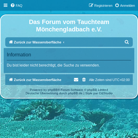
FAQ
Registrieren
Anmelden
Das Forum vom Tauchteam
Mönchengladbach e.V.
S
Zurück zur Wasseroberfläche
u
Information
c
h
Du bist leider nicht berechtigt, die Suche zu verwenden.
e
Zurück zur Wasseroberfläche
Alle Zeiten sind
UTC+02:00
Powered by
phpBB
® Forum Software © phpBB Limited
Deutsche Übersetzung durch
phpBB.de
| Style par
Cri|Studio