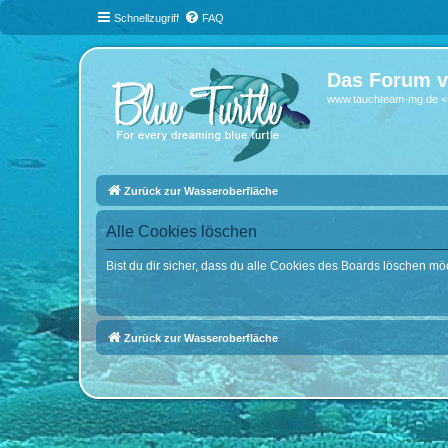
Schnellzugriff
FAQ
Das Forum v
www.tauchteam-mg.de <-
Zurück zur Wasseroberfläche
Alle Cookies löschen
Bist du dir sicher, dass du alle Cookies des Boards löschen mö
Zurück zur Wasseroberfläche