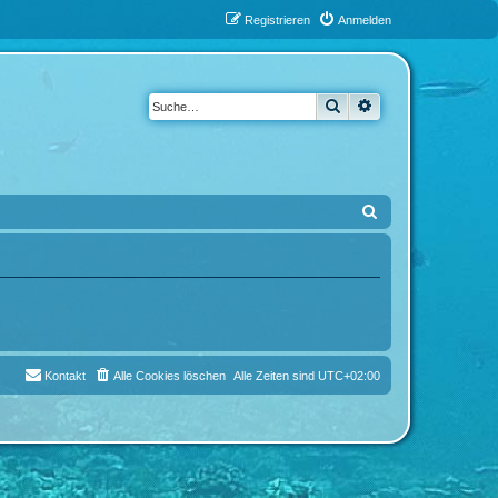
Registrieren
Anmelden
Suche
Erweiterte Suche
S
u
c
h
e
Kontakt
Alle Cookies löschen
Alle Zeiten sind
UTC+02:00