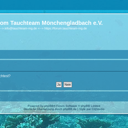
om Tauchteam Mönchengladbach e.V.
-> info@tauchteam-mg.de <--> https://forum.tauchteam-mg.de
chtest?
Powered by
phpBB
® Forum Software © phpBB Limited
Deutsche Übersetzung durch
phpBB.de
| Style par
Cri|Studio