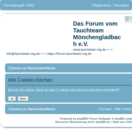
Schnellzugriff
FAQ
Registrieren
Anmelden
S
Das Forum vom
Tauchteam
Mönchengladbac
h e.V.
www.tauchteam-mg.de <-->
info@tauchteam-mg.de <--> https://forum.tauchteam-mg.de
Zurück zur Wasseroberfläche
Alle Cookies löschen
Bist du dir sicher, dass du alle Cookies des Boards löschen möchtest?
Zurück zur Wasseroberfläche
Kontakt
Alle Cookie
Powered by
phpBB
® Forum Software © phpBB Limit
Deutsche Übersetzung durch
phpBB.de
| Style par
Cri|