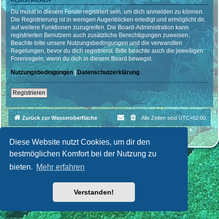
REGISTRIEREN
Du musst in diesem Forum registriert sein, um dich anmelden zu können.
Die Registrierung ist in wenigen Augenblicken erledigt und ermöglicht dir,
auf weitere Funktionen zuzugreifen. Die Board-Administration kann
registrierten Benutzern auch zusätzliche Berechtigungen zuweisen.
Beachte bitte unsere Nutzungsbedingungen und die verwandten
Regelungen, bevor du dich registrierst. Bitte beachte auch die jeweiligen
Forenregeln, wenn du dich in diesem Board bewegst.
Nutzungsbedingungen
|
Datenschutzerklärung
Registrieren
Zurück zur Wasseroberfläche
Alle Zeiten sind
UTC+02:00
Powered by
phpBB
® Forum Software © phpBB Limited
Deutsche Übersetzung durch
phpBB.de
| Style par
Cri|Studio
Diese Website nutzt Cookies, um dir den
bestmöglichen Komfort bei der Nutzung zu
bieten.
Mehr erfahren
Verstanden!