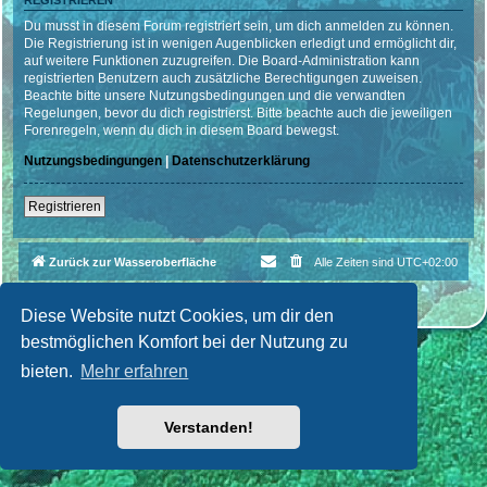
REGISTRIEREN
Du musst in diesem Forum registriert sein, um dich anmelden zu können.
Die Registrierung ist in wenigen Augenblicken erledigt und ermöglicht dir,
auf weitere Funktionen zuzugreifen. Die Board-Administration kann
registrierten Benutzern auch zusätzliche Berechtigungen zuweisen.
Beachte bitte unsere Nutzungsbedingungen und die verwandten
Regelungen, bevor du dich registrierst. Bitte beachte auch die jeweiligen
Forenregeln, wenn du dich in diesem Board bewegst.
Nutzungsbedingungen
|
Datenschutzerklärung
Registrieren
Zurück zur Wasseroberfläche
Alle Zeiten sind
UTC+02:00
Powered by
phpBB
® Forum Software © phpBB Limited
Deutsche Übersetzung durch
phpBB.de
| Style par
Cri|Studio
Diese Website nutzt Cookies, um dir den
bestmöglichen Komfort bei der Nutzung zu
bieten.
Mehr erfahren
Verstanden!