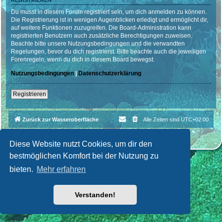
REGISTRIEREN
Du musst in diesem Forum registriert sein, um dich anmelden zu können.
Die Registrierung ist in wenigen Augenblicken erledigt und ermöglicht dir,
auf weitere Funktionen zuzugreifen. Die Board-Administration kann
registrierten Benutzern auch zusätzliche Berechtigungen zuweisen.
Beachte bitte unsere Nutzungsbedingungen und die verwandten
Regelungen, bevor du dich registrierst. Bitte beachte auch die jeweiligen
Forenregeln, wenn du dich in diesem Board bewegst.
Nutzungsbedingungen
|
Datenschutzerklärung
Registrieren
Zurück zur Wasseroberfläche
Alle Zeiten sind
UTC+02:00
Powered by
phpBB
® Forum Software © phpBB Limited
Deutsche Übersetzung durch
phpBB.de
| Style par
Cri|Studio
Diese Website nutzt Cookies, um dir den
bestmöglichen Komfort bei der Nutzung zu
bieten.
Mehr erfahren
Verstanden!