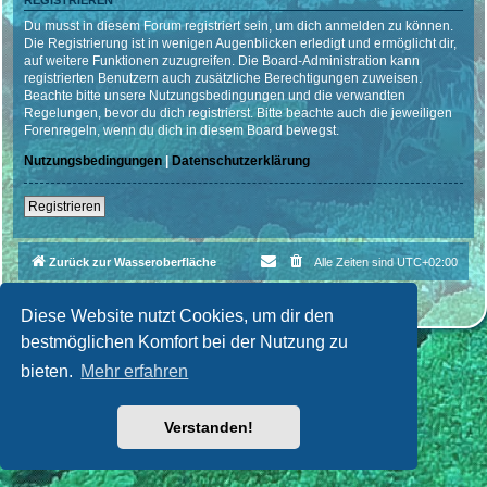
REGISTRIEREN
Du musst in diesem Forum registriert sein, um dich anmelden zu können.
Die Registrierung ist in wenigen Augenblicken erledigt und ermöglicht dir,
auf weitere Funktionen zuzugreifen. Die Board-Administration kann
registrierten Benutzern auch zusätzliche Berechtigungen zuweisen.
Beachte bitte unsere Nutzungsbedingungen und die verwandten
Regelungen, bevor du dich registrierst. Bitte beachte auch die jeweiligen
Forenregeln, wenn du dich in diesem Board bewegst.
Nutzungsbedingungen
|
Datenschutzerklärung
Registrieren
Zurück zur Wasseroberfläche
Alle Zeiten sind
UTC+02:00
Powered by
phpBB
® Forum Software © phpBB Limited
Deutsche Übersetzung durch
phpBB.de
| Style par
Cri|Studio
Diese Website nutzt Cookies, um dir den
bestmöglichen Komfort bei der Nutzung zu
bieten.
Mehr erfahren
Verstanden!