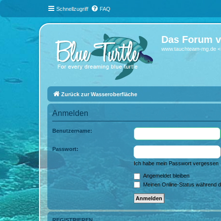
Schnellzugriff
FAQ
Das Forum v
www.tauchteam-mg.de <-
Zurück zur Wasseroberfläche
Anmelden
Benutzername:
Passwort:
Ich habe mein Passwort vergessen
Angemeldet bleiben
Meinen Online-Status während d
REGISTRIEREN