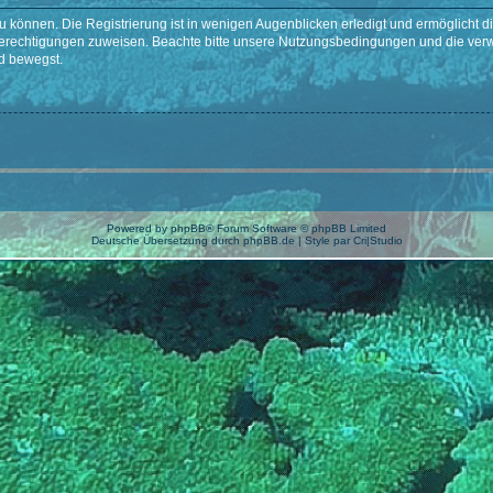
 können. Die Registrierung ist in wenigen Augenblicken erledigt und ermöglicht di
 Berechtigungen zuweisen. Beachte bitte unsere Nutzungsbedingungen und die verwa
d bewegst.
Powered by
phpBB
® Forum Software © phpBB Limited
Deutsche Übersetzung durch
phpBB.de
| Style par
Cri|Studio