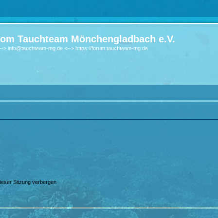
om Tauchteam Mönchengladbach e.V.
-> info@tauchteam-mg.de <--> https://forum.tauchteam-mg.de
ieser Sitzung verbergen