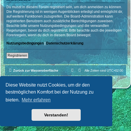
REGISTRIEREN
Du musst in diesem Forum registriert sein, um dich anmelden zu können.
Die Registrierung ist in wenigen Augenblicken erledigt und ermöglicht dir,
auf weitere Funktionen zuzugreifen. Die Board-Administration kann
registrierten Benutzern auch zusätzliche Berechtigungen zuweisen.
Beachte bitte unsere Nutzungsbedingungen und die verwandten
Regelungen, bevor du dich registrierst. Bitte beachte auch die jeweiligen
Forenregeln, wenn du dich in diesem Board bewegst.
Nutzungsbedingungen
|
Datenschutzerklärung
Registrieren
Zurück zur Wasseroberfläche
Alle Zeiten sind
UTC+02:00
Powered by
phpBB
® Forum Software © phpBB Limited
Deutsche Übersetzung durch
phpBB.de
| Style par
Cri|Studio
Diese Website nutzt Cookies, um dir den
bestmöglichen Komfort bei der Nutzung zu
bieten.
Mehr erfahren
Verstanden!