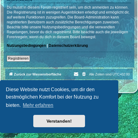
REGISTRIEREN
Du musst in diesem Forum registriert sein, um dich anmelden zu können.
Die Registrierung ist in wenigen Augenblicken erledigt und ermöglicht dir,
auf weitere Funktionen zuzugreifen. Die Board-Administration kann
registrierten Benutzern auch zusätzliche Berechtigungen zuweisen.
Beachte bitte unsere Nutzungsbedingungen und die verwandten
Regelungen, bevor du dich registrierst. Bitte beachte auch die jeweiligen
Forenregeln, wenn du dich in diesem Board bewegst.
Nutzungsbedingungen
|
Datenschutzerklärung
Registrieren
Zurück zur Wasseroberfläche
Alle Zeiten sind
UTC+02:00
Powered by
phpBB
® Forum Software © phpBB Limited
Deutsche Übersetzung durch
phpBB.de
| Style par
Cri|Studio
Diese Website nutzt Cookies, um dir den
bestmöglichen Komfort bei der Nutzung zu
bieten.
Mehr erfahren
Verstanden!