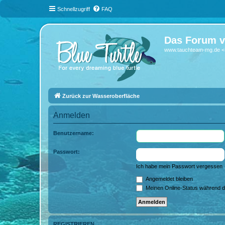
Schnellzugriff
FAQ
Das Forum v
www.tauchteam-mg.de <-
Zurück zur Wasseroberfläche
Anmelden
Benutzername:
Passwort:
Ich habe mein Passwort vergessen
Angemeldet bleiben
Meinen Online-Status während d
REGISTRIEREN