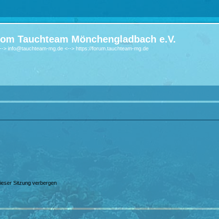
om Tauchteam Mönchengladbach e.V.
-> info@tauchteam-mg.de <--> https://forum.tauchteam-mg.de
ieser Sitzung verbergen