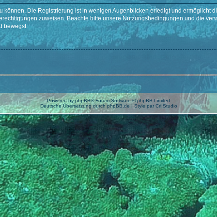
 können. Die Registrierung ist in wenigen Augenblicken erledigt und ermöglicht di
 Berechtigungen zuweisen. Beachte bitte unsere Nutzungsbedingungen und die verwa
d bewegst.
Powered by
phpBB
® Forum Software © phpBB Limited
Deutsche Übersetzung durch
phpBB.de
| Style par
Cri|Studio