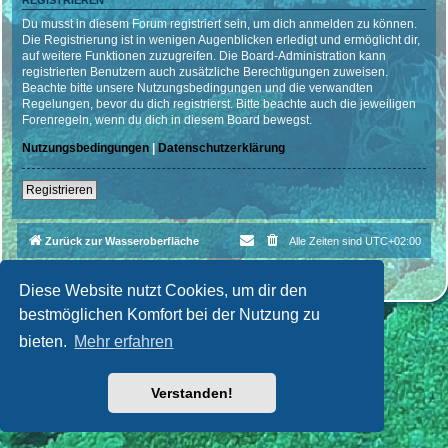
REGISTRIEREN
Du musst in diesem Forum registriert sein, um dich anmelden zu können.
Die Registrierung ist in wenigen Augenblicken erledigt und ermöglicht dir,
auf weitere Funktionen zuzugreifen. Die Board-Administration kann
registrierten Benutzern auch zusätzliche Berechtigungen zuweisen.
Beachte bitte unsere Nutzungsbedingungen und die verwandten
Regelungen, bevor du dich registrierst. Bitte beachte auch die jeweiligen
Forenregeln, wenn du dich in diesem Board bewegst.
Nutzungsbedingungen
|
Datenschutzerklärung
Registrieren
Zurück zur Wasseroberfläche
Alle Zeiten sind
UTC+02:00
Powered by
phpBB
® Forum Software © phpBB Limited
Deutsche Übersetzung durch
phpBB.de
| Style par
Cri|Studio
Diese Website nutzt Cookies, um dir den
bestmöglichen Komfort bei der Nutzung zu
bieten.
Mehr erfahren
Verstanden!