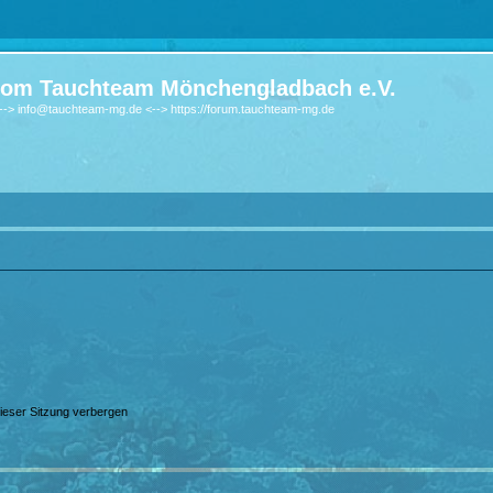
om Tauchteam Mönchengladbach e.V.
-> info@tauchteam-mg.de <--> https://forum.tauchteam-mg.de
ieser Sitzung verbergen