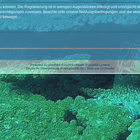
 können. Die Registrierung ist in wenigen Augenblicken erledigt und ermöglicht di
 Berechtigungen zuweisen. Beachte bitte unsere Nutzungsbedingungen und die verwa
d bewegst.
Powered by
phpBB
® Forum Software © phpBB Limited
Deutsche Übersetzung durch
phpBB.de
| Style par
Cri|Studio