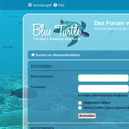
Schnellzugriff
FAQ
Das Forum v
www.tauchteam-mg.de <-
Zurück zur Wasseroberfläche
Anmelden
Benutzername:
Passwort:
Ich habe mein Passwort vergessen
Angemeldet bleiben
Meinen Online-Status während d
REGISTRIEREN