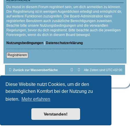
REGISTRIEREN
Du musst in diesem Forum registriert sein, um dich anmelden zu können.
Die Registrierung ist in wenigen Augenblicken erledigt und ermöglicht dir,
auf weitere Funktionen zuzugreifen. Die Board-Administration kann
registrierten Benutzern auch zusätzliche Berechtigungen zuweisen.
Beachte bitte unsere Nutzungsbedingungen und die verwandten
Regelungen, bevor du dich registrierst. Bitte beachte auch die jeweiligen
Forenregeln, wenn du dich in diesem Board bewegst.
Nutzungsbedingungen
|
Datenschutzerklärung
Registrieren
Zurück zur Wasseroberfläche
Alle Zeiten sind
UTC+02:00
Powered by
phpBB
® Forum Software © phpBB Limited
Deutsche Übersetzung durch
phpBB.de
| Style par
Cri|Studio
Diese Website nutzt Cookies, um dir den
bestmöglichen Komfort bei der Nutzung zu
bieten.
Mehr erfahren
Verstanden!