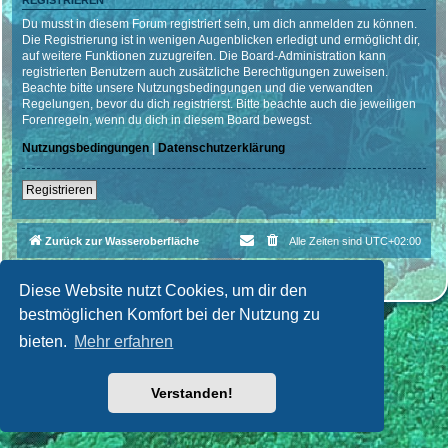
REGISTRIEREN
Du musst in diesem Forum registriert sein, um dich anmelden zu können.
Die Registrierung ist in wenigen Augenblicken erledigt und ermöglicht dir,
auf weitere Funktionen zuzugreifen. Die Board-Administration kann
registrierten Benutzern auch zusätzliche Berechtigungen zuweisen.
Beachte bitte unsere Nutzungsbedingungen und die verwandten
Regelungen, bevor du dich registrierst. Bitte beachte auch die jeweiligen
Forenregeln, wenn du dich in diesem Board bewegst.
Nutzungsbedingungen
|
Datenschutzerklärung
Registrieren
Zurück zur Wasseroberfläche
Alle Zeiten sind
UTC+02:00
Powered by
phpBB
® Forum Software © phpBB Limited
Deutsche Übersetzung durch
phpBB.de
| Style par
Cri|Studio
Diese Website nutzt Cookies, um dir den
bestmöglichen Komfort bei der Nutzung zu
bieten.
Mehr erfahren
Verstanden!