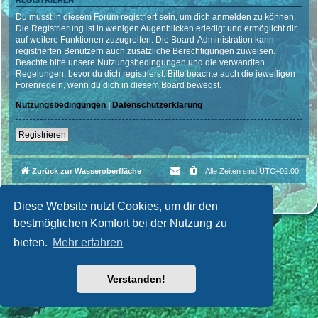
REGISTRIEREN
Du musst in diesem Forum registriert sein, um dich anmelden zu können.
Die Registrierung ist in wenigen Augenblicken erledigt und ermöglicht dir,
auf weitere Funktionen zuzugreifen. Die Board-Administration kann
registrierten Benutzern auch zusätzliche Berechtigungen zuweisen.
Beachte bitte unsere Nutzungsbedingungen und die verwandten
Regelungen, bevor du dich registrierst. Bitte beachte auch die jeweiligen
Forenregeln, wenn du dich in diesem Board bewegst.
Nutzungsbedingungen
|
Datenschutzerklärung
Registrieren
Zurück zur Wasseroberfläche
Alle Zeiten sind
UTC+02:00
Powered by
phpBB
® Forum Software © phpBB Limited
Deutsche Übersetzung durch
phpBB.de
| Style par
Cri|Studio
Diese Website nutzt Cookies, um dir den
bestmöglichen Komfort bei der Nutzung zu
bieten.
Mehr erfahren
Verstanden!