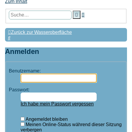
Zum Inhalt
Erweiterte
Suche
Suche
Zurück zur Wasseroberfläche
Suche
Anmelden
Benutzername:
Passwort:
Ich habe mein Passwort vergessen
Angemeldet bleiben
Meinen Online-Status während dieser Sitzung
verbergen