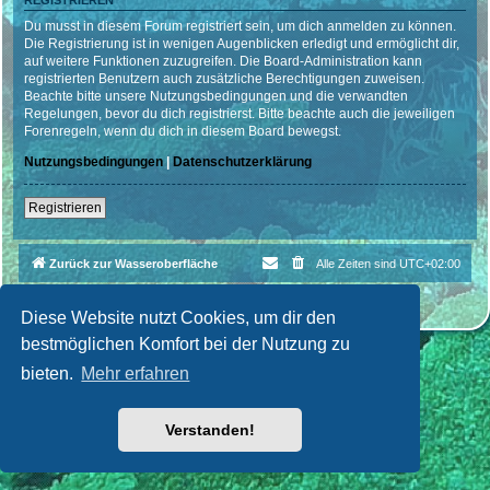
REGISTRIEREN
Du musst in diesem Forum registriert sein, um dich anmelden zu können.
Die Registrierung ist in wenigen Augenblicken erledigt und ermöglicht dir,
auf weitere Funktionen zuzugreifen. Die Board-Administration kann
registrierten Benutzern auch zusätzliche Berechtigungen zuweisen.
Beachte bitte unsere Nutzungsbedingungen und die verwandten
Regelungen, bevor du dich registrierst. Bitte beachte auch die jeweiligen
Forenregeln, wenn du dich in diesem Board bewegst.
Nutzungsbedingungen
|
Datenschutzerklärung
Registrieren
Zurück zur Wasseroberfläche
Alle Zeiten sind
UTC+02:00
Powered by
phpBB
® Forum Software © phpBB Limited
Deutsche Übersetzung durch
phpBB.de
| Style par
Cri|Studio
Diese Website nutzt Cookies, um dir den
bestmöglichen Komfort bei der Nutzung zu
bieten.
Mehr erfahren
Verstanden!