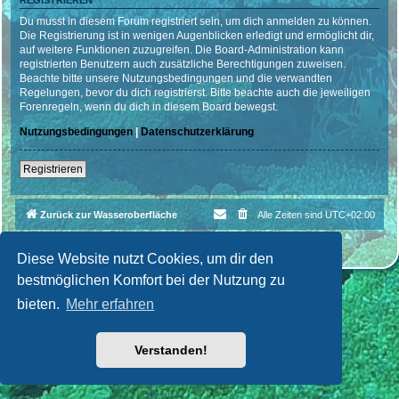
REGISTRIEREN
Du musst in diesem Forum registriert sein, um dich anmelden zu können.
Die Registrierung ist in wenigen Augenblicken erledigt und ermöglicht dir,
auf weitere Funktionen zuzugreifen. Die Board-Administration kann
registrierten Benutzern auch zusätzliche Berechtigungen zuweisen.
Beachte bitte unsere Nutzungsbedingungen und die verwandten
Regelungen, bevor du dich registrierst. Bitte beachte auch die jeweiligen
Forenregeln, wenn du dich in diesem Board bewegst.
Nutzungsbedingungen
|
Datenschutzerklärung
Registrieren
Zurück zur Wasseroberfläche
Alle Zeiten sind
UTC+02:00
Powered by
phpBB
® Forum Software © phpBB Limited
Deutsche Übersetzung durch
phpBB.de
| Style par
Cri|Studio
Diese Website nutzt Cookies, um dir den
bestmöglichen Komfort bei der Nutzung zu
bieten.
Mehr erfahren
Verstanden!