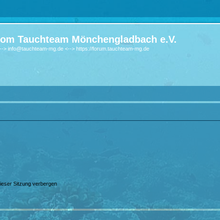
om Tauchteam Mönchengladbach e.V.
-> info@tauchteam-mg.de <--> https://forum.tauchteam-mg.de
ieser Sitzung verbergen