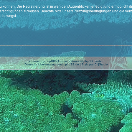
 können. Die Registrierung ist in wenigen Augenblicken erledigt und ermöglicht di
 Berechtigungen zuweisen. Beachte bitte unsere Nutzungsbedingungen und die verwa
d bewegst.
Powered by
phpBB
® Forum Software © phpBB Limited
Deutsche Übersetzung durch
phpBB.de
| Style par
Cri|Studio