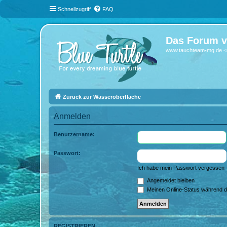
Schnellzugriff
FAQ
Das Forum v
www.tauchteam-mg.de <-
Zurück zur Wasseroberfläche
Anmelden
Benutzername:
Passwort:
Ich habe mein Passwort vergessen
Angemeldet bleiben
Meinen Online-Status während d
REGISTRIEREN