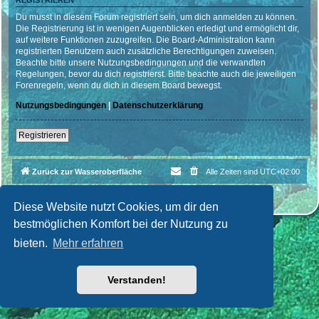
REGISTRIEREN
Du musst in diesem Forum registriert sein, um dich anmelden zu können.
Die Registrierung ist in wenigen Augenblicken erledigt und ermöglicht dir,
auf weitere Funktionen zuzugreifen. Die Board-Administration kann
registrierten Benutzern auch zusätzliche Berechtigungen zuweisen.
Beachte bitte unsere Nutzungsbedingungen und die verwandten
Regelungen, bevor du dich registrierst. Bitte beachte auch die jeweiligen
Forenregeln, wenn du dich in diesem Board bewegst.
Nutzungsbedingungen
|
Datenschutzerklärung
Registrieren
Zurück zur Wasseroberfläche
Alle Zeiten sind
UTC+02:00
Powered by
phpBB
® Forum Software © phpBB Limited
Deutsche Übersetzung durch
phpBB.de
| Style par
Cri|Studio
Diese Website nutzt Cookies, um dir den
bestmöglichen Komfort bei der Nutzung zu
bieten.
Mehr erfahren
Verstanden!