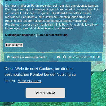
REGISTRIEREN
Du musst in diesem Forum registriert sein, um dich anmelden zu können.
Die Registrierung ist in wenigen Augenblicken erledigt und ermöglicht dir,
auf weitere Funktionen zuzugreifen. Die Board-Administration kann
registrierten Benutzern auch zusätzliche Berechtigungen zuweisen.
Beachte bitte unsere Nutzungsbedingungen und die verwandten
Regelungen, bevor du dich registrierst. Bitte beachte auch die jeweiligen
Forenregeln, wenn du dich in diesem Board bewegst.
Nutzungsbedingungen
|
Datenschutzerklärung
Registrieren
Zurück zur Wasseroberfläche
Alle Zeiten sind
UTC+02:00
Powered by
phpBB
® Forum Software © phpBB Limited
Deutsche Übersetzung durch
phpBB.de
| Style par
Cri|Studio
Diese Website nutzt Cookies, um dir den
bestmöglichen Komfort bei der Nutzung zu
bieten.
Mehr erfahren
Verstanden!