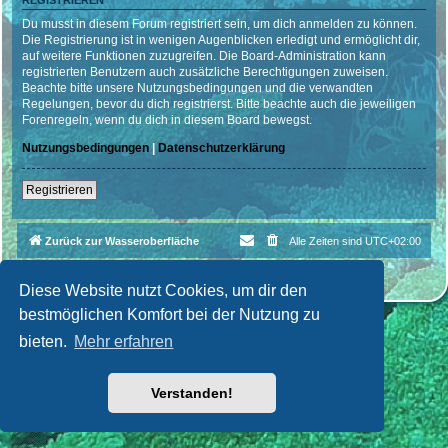
REGISTRIEREN
Du musst in diesem Forum registriert sein, um dich anmelden zu können.
Die Registrierung ist in wenigen Augenblicken erledigt und ermöglicht dir,
auf weitere Funktionen zuzugreifen. Die Board-Administration kann
registrierten Benutzern auch zusätzliche Berechtigungen zuweisen.
Beachte bitte unsere Nutzungsbedingungen und die verwandten
Regelungen, bevor du dich registrierst. Bitte beachte auch die jeweiligen
Forenregeln, wenn du dich in diesem Board bewegst.
Nutzungsbedingungen
|
Datenschutzerklärung
Registrieren
Zurück zur Wasseroberfläche
Alle Zeiten sind
UTC+02:00
Powered by
phpBB
® Forum Software © phpBB Limited
Deutsche Übersetzung durch
phpBB.de
| Style par
Cri|Studio
Diese Website nutzt Cookies, um dir den
bestmöglichen Komfort bei der Nutzung zu
bieten.
Mehr erfahren
Verstanden!