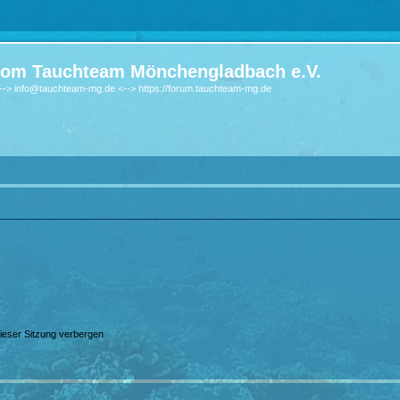
om Tauchteam Mönchengladbach e.V.
-> info@tauchteam-mg.de <--> https://forum.tauchteam-mg.de
ieser Sitzung verbergen