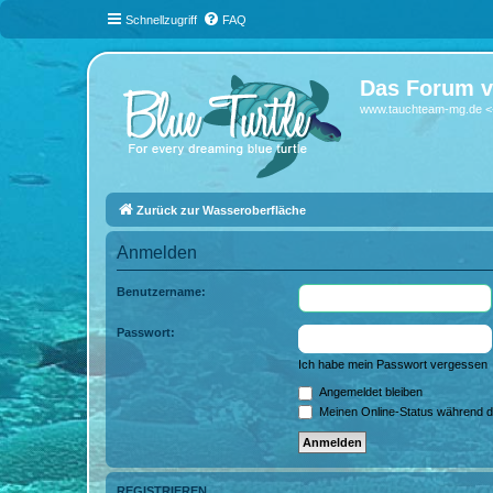
Schnellzugriff
FAQ
Das Forum v
www.tauchteam-mg.de <-
Zurück zur Wasseroberfläche
Anmelden
Benutzername:
Passwort:
Ich habe mein Passwort vergessen
Angemeldet bleiben
Meinen Online-Status während d
REGISTRIEREN