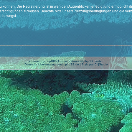
 können. Die Registrierung ist in wenigen Augenblicken erledigt und ermöglicht di
 Berechtigungen zuweisen. Beachte bitte unsere Nutzungsbedingungen und die verwa
d bewegst.
Powered by
phpBB
® Forum Software © phpBB Limited
Deutsche Übersetzung durch
phpBB.de
| Style par
Cri|Studio