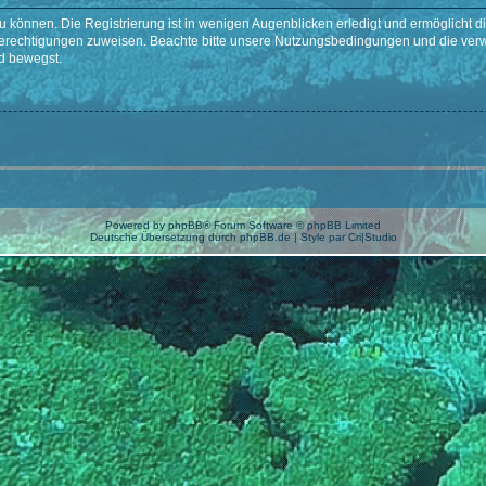
 können. Die Registrierung ist in wenigen Augenblicken erledigt und ermöglicht di
 Berechtigungen zuweisen. Beachte bitte unsere Nutzungsbedingungen und die verwa
d bewegst.
Powered by
phpBB
® Forum Software © phpBB Limited
Deutsche Übersetzung durch
phpBB.de
| Style par
Cri|Studio