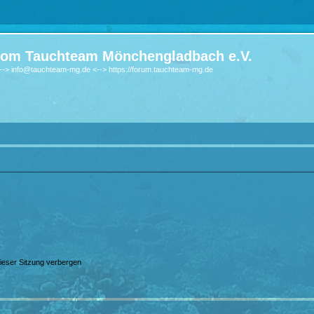
om Tauchteam Mönchengladbach e.V.
-> info@tauchteam-mg.de <--> https://forum.tauchteam-mg.de
ieser Sitzung verbergen