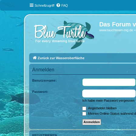
Schnellzugriff
FAQ
Das Forum v
www.tauchteam-mg.de <-
Zurück zur Wasseroberfläche
Anmelden
Benutzername:
Passwort:
Ich habe mein Passwort vergessen
Angemeldet bleiben
Meinen Online-Status während d
REGISTRIEREN