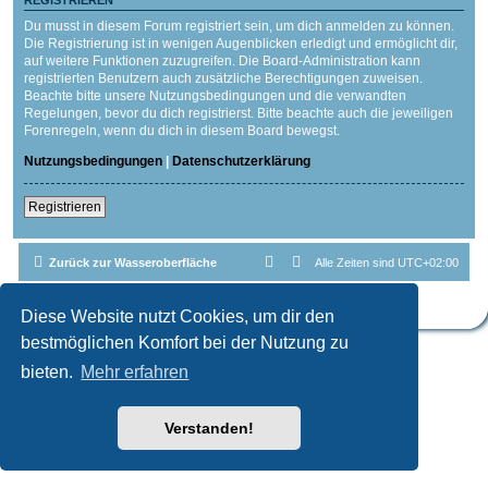
REGISTRIEREN
Du musst in diesem Forum registriert sein, um dich anmelden zu können.
Die Registrierung ist in wenigen Augenblicken erledigt und ermöglicht dir,
auf weitere Funktionen zuzugreifen. Die Board-Administration kann
registrierten Benutzern auch zusätzliche Berechtigungen zuweisen.
Beachte bitte unsere Nutzungsbedingungen und die verwandten
Regelungen, bevor du dich registrierst. Bitte beachte auch die jeweiligen
Forenregeln, wenn du dich in diesem Board bewegst.
Nutzungsbedingungen
|
Datenschutzerklärung
Registrieren
Zurück zur Wasseroberfläche
Alle Zeiten sind
UTC+02:00
Powered by
phpBB
® Forum Software © phpBB Limited
Deutsche Übersetzung durch
phpBB.de
| Style par
Cri|Studio
Diese Website nutzt Cookies, um dir den
bestmöglichen Komfort bei der Nutzung zu
bieten.
Mehr erfahren
Verstanden!