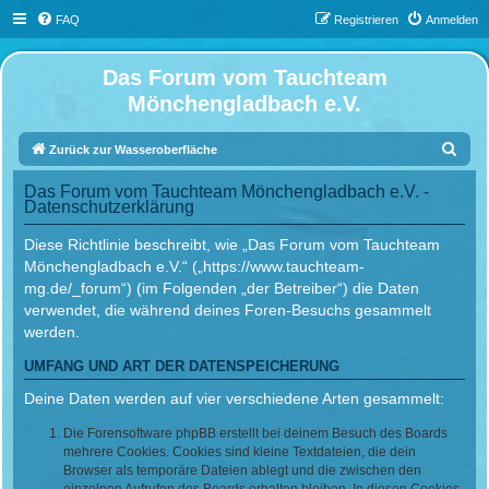
FAQ
Registrieren
Anmelden
Das Forum vom Tauchteam
Mönchengladbach e.V.
S
Zurück zur Wasseroberfläche
u
Das Forum vom Tauchteam Mönchengladbach e.V. -
c
Datenschutzerklärung
h
Diese Richtlinie beschreibt, wie „Das Forum vom Tauchteam
e
Mönchengladbach e.V.“ („https://www.tauchteam-
mg.de/_forum“) (im Folgenden „der Betreiber“) die Daten
verwendet, die während deines Foren-Besuchs gesammelt
werden.
UMFANG UND ART DER DATENSPEICHERUNG
Deine Daten werden auf vier verschiedene Arten gesammelt:
Die Forensoftware phpBB erstellt bei deinem Besuch des Boards
mehrere Cookies. Cookies sind kleine Textdateien, die dein
Browser als temporäre Dateien ablegt und die zwischen den