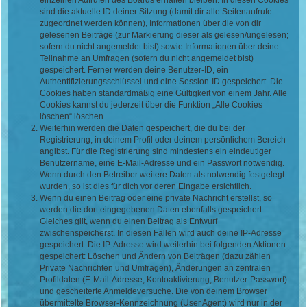
einzelnen Aufrufen des Boards erhalten bleiben. In diesen Cookies
sind die aktuelle ID deiner Sitzung (damit dir alle Seitenaufrufe
zugeordnet werden können), Informationen über die von dir
gelesenen Beiträge (zur Markierung dieser als gelesen/ungelesen;
sofern du nicht angemeldet bist) sowie Informationen über deine
Teilnahme an Umfragen (sofern du nicht angemeldet bist)
gespeichert. Ferner werden deine Benutzer-ID, ein
Authentifizierungsschlüssel und eine Session-ID gespeichert. Die
Cookies haben standardmäßig eine Gültigkeit von einem Jahr. Alle
Cookies kannst du jederzeit über die Funktion „Alle Cookies
löschen“ löschen.
Weiterhin werden die Daten gespeichert, die du bei der
Registrierung, in deinem Profil oder deinem persönlichem Bereich
angibst. Für die Registrierung sind mindestens ein eindeutiger
Benutzername, eine E-Mail-Adresse und ein Passwort notwendig.
Wenn durch den Betreiber weitere Daten als notwendig festgelegt
wurden, so ist dies für dich vor deren Eingabe ersichtlich.
Wenn du einen Beitrag oder eine private Nachricht erstellst, so
werden die dort eingegebenen Daten ebenfalls gespeichert.
Gleiches gilt, wenn du einen Beitrag als Entwurf
zwischenspeicherst. In diesen Fällen wird auch deine IP-Adresse
gespeichert. Die IP-Adresse wird weiterhin bei folgenden Aktionen
gespeichert: Löschen und Ändern von Beiträgen (dazu zählen
Private Nachrichten und Umfragen), Änderungen an zentralen
Profildaten (E-Mail-Adresse, Kontoaktivierung, Benutzer-Passwort)
und gescheiterte Anmeldeversuche. Die von deinem Browser
übermittelte Browser-Kennzeichnung (User Agent) wird nur in der