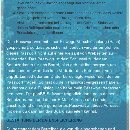
„Wer ist online?“-Funktion angezeigt und nicht dauerhaft
gespeichert.
Schließlich erfordern einzelne Funktionen des Boards, dass weitere
Daten gespeichert werden. Dazu gehören dein
Abstimmungsverhalten bei Umfragen, der Gelesen-Status von
deinen Beiträgen oder explizit von dir gesetzte Lesezeichen oder
Benachrichtigungsfunktionen.
Dein Passwort wird mit einer Einwege-Verschlüsselung (Hash)
gespeichert, so dass es sicher ist. Jedoch wird dir empfohlen,
dieses Passwort nicht auf einer Vielzahl von Webseiten zu
verwenden. Das Passwort ist dein Schlüssel zu deinem
Benutzerkonto für das Board, also geh mit ihm sorgsam um.
Insbesondere wird dich kein Vertreter des Betreibers, von
phpBB Limited oder ein Dritter berechtigterweise nach deinem
Passwort fragen. Solltest du dein Passwort vergessen haben,
so kannst du die Funktion „Ich habe mein Passwort vergessen“
benutzen. Die phpBB-Software fragt dich dann nach deinem
Benutzernamen und deiner E-Mail-Adresse und sendet
anschließend ein neu generiertes Passwort an diese Adresse,
mit dem du dann auf das Board zugreifen kannst.
GESTATTUNG DER DATENSPEICHERUNG
Du gestattest dem Betreiber, die von dir eingegebenen und