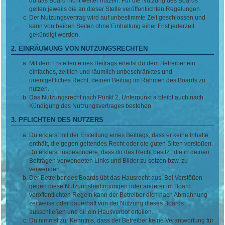
du das Board nicht weiter nutzen. Für die Nutzung des Boards
gelten jeweils die an dieser Stelle veröffentlichten Regelungen.
Der Nutzungsvertrag wird auf unbestimmte Zeit geschlossen und
kann von beiden Seiten ohne Einhaltung einer Frist jederzeit
gekündigt werden.
2. EINRÄUMUNG VON NUTZUNGSRECHTEN
Mit dem Erstellen eines Beitrags erteilst du dem Betreiber ein
einfaches, zeitlich und räumlich unbeschränktes und
unentgeltliches Recht, deinen Beitrag im Rahmen des Boards zu
nutzen.
Das Nutzungsrecht nach Punkt 2, Unterpunkt a bleibt auch nach
Kündigung des Nutzungsvertrages bestehen.
3. PFLICHTEN DES NUTZERS
Du erklärst mit der Erstellung eines Beitrags, dass er keine Inhalte
enthält, die gegen geltendes Recht oder die guten Sitten verstoßen.
Du erklärst insbesondere, dass du das Recht besitzt, die in deinen
Beiträgen verwendeten Links und Bilder zu setzen bzw. zu
verwenden.
Der Betreiber des Boards übt das Hausrecht aus. Bei Verstößen
gegen diese Nutzungsbedingungen oder anderer im Board
veröffentlichten Regeln kann der Betreiber dich nach Abmahnung
zeitweise oder dauerhaft von der Nutzung dieses Boards
ausschließen und dir ein Hausverbot erteilen.
Du nimmst zur Kenntnis, dass der Betreiber keine Verantwortung für