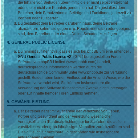
die Inhalte von Beiträgen übernimmt, die er nicht selbst erstellt hat
oder die er nicht zur Kenntnis genommen hat. Du gestattest dem
Betreiber, dein Benutzerkonto, Beiträge und Funktionen jederzeit zu
löschen oder zu sperren.
Du gestattest dem Betreiber darüber hinaus, deine Beiträge
abzuändern, sofern sie gegen o. g. Regeln verstoßen oder geeignet
sind, dem Betreiber oder einem Dritten Schaden zuzufügen.
4. GENERAL PUBLIC LICENSE
Du nimmst zur Kenntnis, dass es sich bei phpBB um eine unter der „
GNU General Public License v2
“ (GPL) bereitgestellten Foren-
Software von phpBB Limited (www.phpbb.com) handelt;
deutschsprachige Informationen werden durch die
deutschsprachige Community unter www.phpbb.de zur Verfügung
gestellt. Beide haben keinen Einfluss auf die Art und Weise, wie die
Software verwendet wird. Sie können insbesondere die
Verwendung der Software für bestimmte Zwecke nicht untersagen
oder auf Inhalte fremder Foren Einfluss nehmen.
5. GEWÄHRLEISTUNG
Der Betreiber haftet mit Ausnahme der Verletzung von Leben,
Körper und Gesundheit und der Verletzung wesentlicher
Vertragspflichten (Kardinalpflichten) nur für Schäden, die auf ein
vorsätzliches oder grob fahrlässiges Verhalten zurückzuführen sind.
Dies gilt auch für mittelbare Folgeschäden wie insbesondere
entgangenen Gewinn.