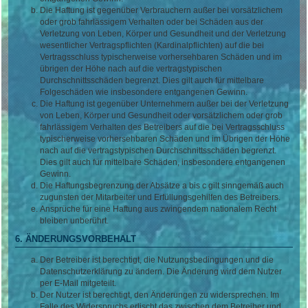
Die Haftung ist gegenüber Verbrauchern außer bei vorsätzlichem
oder grob fahrlässigem Verhalten oder bei Schäden aus der
Verletzung von Leben, Körper und Gesundheit und der Verletzung
wesentlicher Vertragspflichten (Kardinalpflichten) auf die bei
Vertragsschluss typischerweise vorhersehbaren Schäden und im
übrigen der Höhe nach auf die vertragstypischen
Durchschnittsschäden begrenzt. Dies gilt auch für mittelbare
Folgeschäden wie insbesondere entgangenen Gewinn.
Die Haftung ist gegenüber Unternehmern außer bei der Verletzung
von Leben, Körper und Gesundheit oder vorsätzlichem oder grob
fahrlässigem Verhalten des Betreibers auf die bei Vertragsschluss
typischerweise vorhersehbaren Schäden und im Übrigen der Höhe
nach auf die vertragstypischen Durchschnittsschäden begrenzt.
Dies gilt auch für mittelbare Schäden, insbesondere entgangenen
Gewinn.
Die Haftungsbegrenzung der Absätze a bis c gilt sinngemäß auch
zugunsten der Mitarbeiter und Erfüllungsgehilfen des Betreibers.
Ansprüche für eine Haftung aus zwingendem nationalem Recht
bleiben unberührt.
6. ÄNDERUNGSVORBEHALT
Der Betreiber ist berechtigt, die Nutzungsbedingungen und die
Datenschutzerklärung zu ändern. Die Änderung wird dem Nutzer
per E-Mail mitgeteilt.
Der Nutzer ist berechtigt, den Änderungen zu widersprechen. Im
Falle des Widerspruchs erlischt das zwischen dem Betreiber und