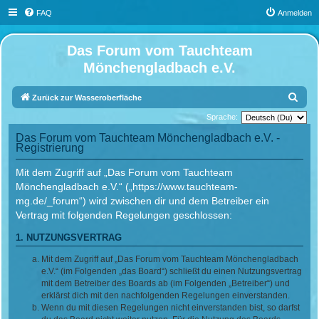
FAQ
Anmelden
Das Forum vom Tauchteam
Mönchengladbach e.V.
S
Zurück zur Wasseroberfläche
u
Sprache:
c
Das Forum vom Tauchteam Mönchengladbach e.V. -
Registrierung
h
e
Mit dem Zugriff auf „Das Forum vom Tauchteam
Mönchengladbach e.V.“ („https://www.tauchteam-
mg.de/_forum“) wird zwischen dir und dem Betreiber ein
Vertrag mit folgenden Regelungen geschlossen:
1. NUTZUNGSVERTRAG
Mit dem Zugriff auf „Das Forum vom Tauchteam Mönchengladbach
e.V.“ (im Folgenden „das Board“) schließt du einen Nutzungsvertrag
mit dem Betreiber des Boards ab (im Folgenden „Betreiber“) und
erklärst dich mit den nachfolgenden Regelungen einverstanden.
Wenn du mit diesen Regelungen nicht einverstanden bist, so darfst